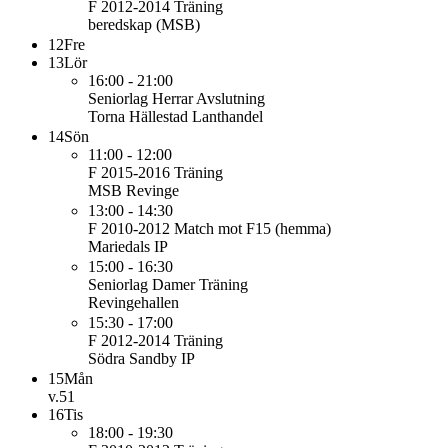
F 2012-2014
Träning
beredskap (MSB)
12
Fre
13
Lör
16:00 - 21:00
Seniorlag Herrar
Avslutning
Torna Hällestad Lanthandel
14
Sön
11:00 - 12:00
F 2015-2016
Träning
MSB Revinge
13:00 - 14:30
F 2010-2012
Match mot F15 (hemma)
Mariedals IP
15:00 - 16:30
Seniorlag Damer
Träning
Revingehallen
15:30 - 17:00
F 2012-2014
Träning
Södra Sandby IP
15
Mån
v.51
16
Tis
18:00 - 19:30