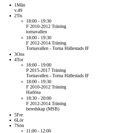
1
Mån
v.49
2
Tis
18:00 - 19:30
F 2010-2012
Träning
tornavallen
18:00 - 19:30
F 2012-2014
Träning
Tornavallen - Torna Hällestads IF
3
Ons
4
Tor
18:00 - 19:00
P 2015-2017
Träning
Tornavallen - Torna Hällestads IF
18:00 - 19:30
F 2010-2012
Träning
Harlösa
18:30 - 20:00
F 2012-2014
Träning
beredskap (MSB)
5
Fre
6
Lör
7
Sön
11:00 - 12:00