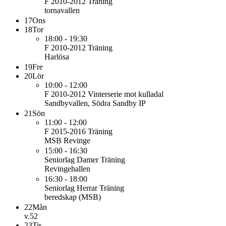
F 2010-2012
Träning
tornavallen
17
Ons
18
Tor
18:00 - 19:30
F 2010-2012
Träning
Harlösa
19
Fre
20
Lör
10:00 - 12:00
F 2010-2012
Vinterserie mot kulladal
Sandbyvallen, Södra Sandby IP
21
Sön
11:00 - 12:00
F 2015-2016
Träning
MSB Revinge
15:00 - 16:30
Seniorlag Damer
Träning
Revingehallen
16:30 - 18:00
Seniorlag Herrar
Träning
beredskap (MSB)
22
Mån
v.52
23
Tis