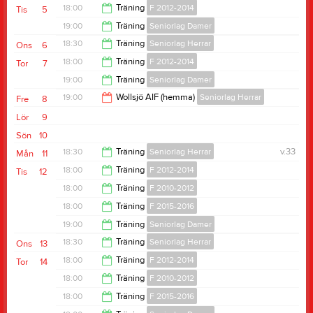
18:00
Träning
F 2012-2014
Tis
5
19:00
Träning
Seniorlag Damer
19:30
18:30
Träning
Seniorlag Herrar
Ons
6
20:30
18:00
Träning
F 2012-2014
Tor
7
20:00
19:00
Träning
Seniorlag Damer
19:30
19:00
Wollsjö AIF (hemma)
Seniorlag Herrar
Fre
8
20:30
Lör
9
21:00
Sön
10
18:30
Träning
Seniorlag Herrar
v.33
Mån
11
18:00
Träning
F 2012-2014
Tis
12
20:00
18:00
Träning
F 2010-2012
19:30
18:00
Träning
F 2015-2016
19:30
19:00
Träning
Seniorlag Damer
19:00
18:30
Träning
Seniorlag Herrar
Ons
13
20:30
18:00
Träning
F 2012-2014
Tor
14
20:00
18:00
Träning
F 2010-2012
19:30
18:00
Träning
F 2015-2016
19:30