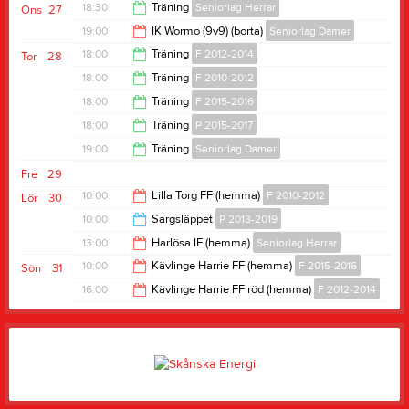
19:00
18:30
Träning
Seniorlag Herrar
Ons
27
20:30
19:00
IK Wormo (9v9) (borta)
Seniorlag Damer
20:00
18:00
Träning
F 2012-2014
Tor
28
21:00
18:00
Träning
F 2010-2012
19:30
18:00
Träning
F 2015-2016
19:30
18:00
Träning
P 2015-2017
19:00
19:00
Träning
Seniorlag Damer
19:00
Fre
29
20:30
10:00
Lilla Torg FF (hemma)
F 2010-2012
Lör
30
10:00
Sargsläppet
P 2018-2019
12:00
13:00
Harlösa IF (hemma)
Seniorlag Herrar
13:00
10:00
Kävlinge Harrie FF (hemma)
F 2015-2016
Sön
31
15:00
16:00
Kävlinge Harrie FF röd (hemma)
F 2012-2014
12:00
18:00