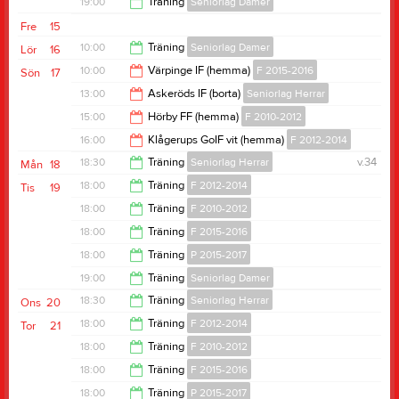
19:00
Träning
Seniorlag Damer
19:00
Fre
15
20:30
10:00
Träning
Seniorlag Damer
Lör
16
10:00
Värpinge IF (hemma)
F 2015-2016
Sön
17
16:00
13:00
Askeröds IF (borta)
Seniorlag Herrar
12:00
15:00
Hörby FF (hemma)
F 2010-2012
15:00
16:00
Klågerups GoIF vit (hemma)
F 2012-2014
17:00
18:30
Träning
Seniorlag Herrar
v.34
Mån
18
18:00
18:00
Träning
F 2012-2014
Tis
19
20:00
18:00
Träning
F 2010-2012
19:30
18:00
Träning
F 2015-2016
19:30
18:00
Träning
P 2015-2017
19:00
19:00
Träning
Seniorlag Damer
19:00
18:30
Träning
Seniorlag Herrar
Ons
20
20:30
18:00
Träning
F 2012-2014
Tor
21
20:00
18:00
Träning
F 2010-2012
19:30
18:00
Träning
F 2015-2016
19:30
18:00
Träning
P 2015-2017