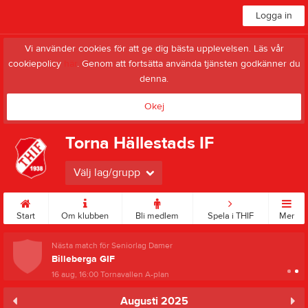
Logga in
Vi använder cookies för att ge dig bästa upplevelsen. Läs vår
cookiepolicy
här
. Genom att fortsätta använda tjänsten godkänner du
denna.
Okej
Torna Hällestads IF
Välj lag/grupp
Start
Om klubben
Bli medlem
Spela i THIF
Mer
Nästa match för Seniorlag Damer
Billeberga GIF
16 aug, 16:00
Tornavallen A-plan
Augusti 2025