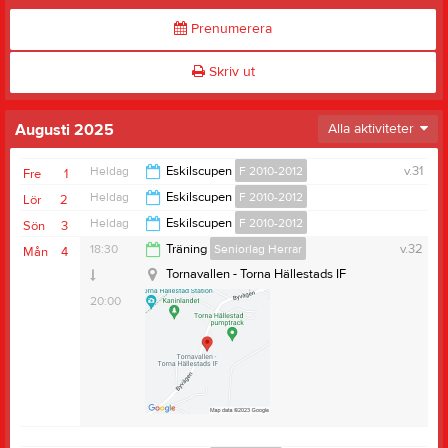
Prenumerera
Skriv ut
Augusti 2025
Alla aktiviteter
Heldag
Eskilscupen
F 2010-2012
v.31
Fre
1
Heldag
Eskilscupen
F 2010-2012
Lör
2
Heldag
Eskilscupen
F 2010-2012
Sön
3
18:30
Träning
Seniorlag Herrar
v.32
Mån
4
Tornavallen - Torna Hällestads IF
20:00