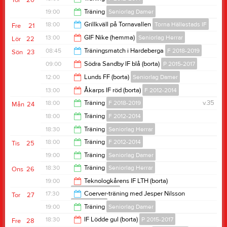
Tor
20
20:00
19:00
Träning
Seniorlag Damer
19:30
18:00
Grillkväll på Tornavallen
Torna Hällestads IF
Fre
21
20:45
13:00
GIF Nike (hemma)
Seniorlag Herrar
Lör
22
21:00
08:45
Träningsmatch i Hardeberga
F 2018-2019
Sön
23
15:00
09:00
Södra Sandby IF blå (borta)
P 2015-2017
12:00
12:00
Lunds FF (borta)
Seniorlag Damer
11:00
13:00
Åkarps IF röd (borta)
F 2012-2014
14:00
18:00
Träning
F 2018-2019
v.35
Mån
24
15:00
18:00
Träning
F 2012-2014
19:00
18:30
Träning
Seniorlag Herrar
19:30
18:00
Träning
F 2012-2014
Tis
25
20:00
19:00
Träning
Seniorlag Damer
19:30
18:30
Träning
Seniorlag Herrar
Ons
26
20:45
19:00
Teknologkårens IF LTH (borta)
Seniorlag Damer
20:00
17:30
Coerver-träning med Jesper Nilsson
Tor
27
F 2012-2014
21:00
19:00
Träning
Seniorlag Damer
19:00
18:30
IF Lödde gul (borta)
P 2015-2017
Fre
28