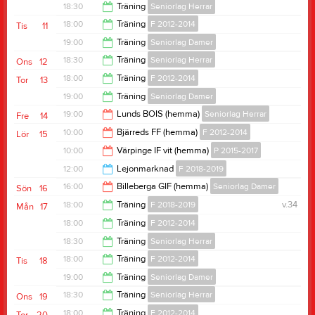
19:00
18:30
Träning
Seniorlag Herrar
19:30
18:00
Träning
F 2012-2014
Tis
11
20:00
19:00
Träning
Seniorlag Damer
19:30
18:30
Träning
Seniorlag Herrar
Ons
12
20:45
18:00
Träning
F 2012-2014
Tor
13
20:00
19:00
Träning
Seniorlag Damer
19:30
19:00
Lunds BOIS (hemma)
Seniorlag Herrar
Fre
14
20:45
10:00
Bjärreds FF (hemma)
F 2012-2014
Lör
15
21:00
10:00
Värpinge IF vit (hemma)
P 2015-2017
12:00
12:00
Lejonmarknad
F 2018-2019
12:00
16:00
Billeberga GIF (hemma)
Seniorlag Damer
Sön
16
14:00
18:00
Träning
F 2018-2019
v.34
Mån
17
18:00
18:00
Träning
F 2012-2014
19:00
18:30
Träning
Seniorlag Herrar
19:30
18:00
Träning
F 2012-2014
Tis
18
20:00
19:00
Träning
Seniorlag Damer
19:30
18:30
Träning
Seniorlag Herrar
Ons
19
20:45
18:00
Träning
F 2012-2014