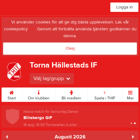
Logga in
Vi använder cookies för att ge dig bästa upplevelsen. Läs vår
cookiepolicy
här
. Genom att fortsätta använda tjänsten godkänner du
denna.
Okej
Torna Hällestads IF
Välj lag/grupp
Start
Om klubben
Bli medlem
Spela i THIF
Mer
Nästa match för Seniorlag Damer
Billeberga GIF
16 aug, 16:00
Tornavallen A-plan
Augusti 2026