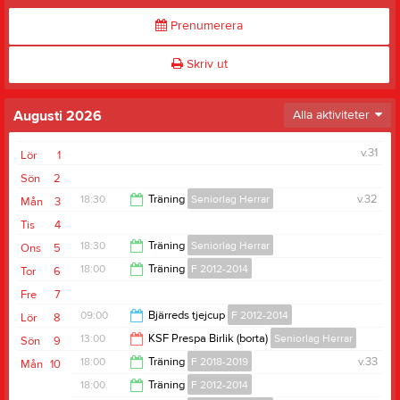
Prenumerera
Skriv ut
Augusti 2026
Alla aktiviteter
v.31
Lör
1
Sön
2
18:30
Träning
Seniorlag Herrar
v.32
Mån
3
Tis
4
20:00
18:30
Träning
Seniorlag Herrar
Ons
5
18:00
Träning
F 2012-2014
Tor
6
20:00
Fre
7
19:30
09:00
Bjärreds tjejcup
F 2012-2014
Lör
8
13:00
KSF Prespa Birlik (borta)
Seniorlag Herrar
Sön
9
16:00
18:00
Träning
F 2018-2019
v.33
Mån
10
15:00
18:00
Träning
F 2012-2014