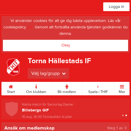
Logga in
Vi använder cookies för att ge dig bästa upplevelsen. Läs vår
cookiepolicy
här
. Genom att fortsätta använda tjänsten godkänner du
denna.
Okej
Torna Hällestads IF
Välj lag/grupp
Start
Om klubben
Bli medlem
Spela i THIF
Mer
Nästa match för Seniorlag Damer
Billeberga GIF
16 aug, 16:00
Tornavallen A-plan
Ansök om medlemskap
Steg
1
av 3