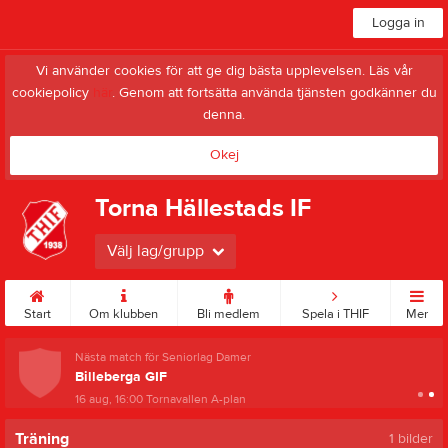
Logga in
Vi använder cookies för att ge dig bästa upplevelsen. Läs vår
cookiepolicy
här
. Genom att fortsätta använda tjänsten godkänner du
denna.
Okej
Torna Hällestads IF
Välj lag/grupp
Start
Om klubben
Bli medlem
Spela i THIF
Mer
Nästa match för Seniorlag Damer
Billeberga GIF
16 aug, 16:00
Tornavallen A-plan
Träning
1 bilder