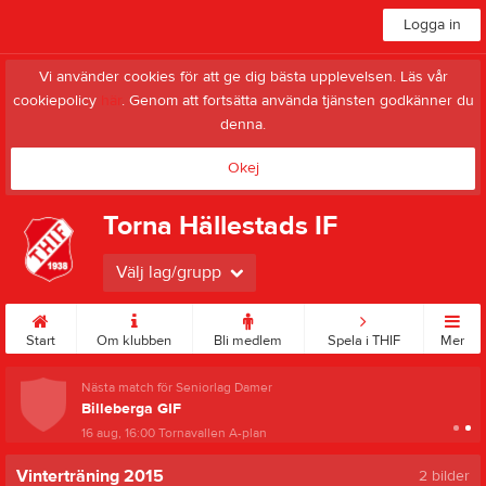
Logga in
Vi använder cookies för att ge dig bästa upplevelsen. Läs vår
cookiepolicy
här
. Genom att fortsätta använda tjänsten godkänner du
denna.
Okej
Torna Hällestads IF
Välj lag/grupp
Start
Om klubben
Bli medlem
Spela i THIF
Mer
Nästa match för Seniorlag Damer
Billeberga GIF
16 aug, 16:00
Tornavallen A-plan
Vinterträning 2015
2 bilder